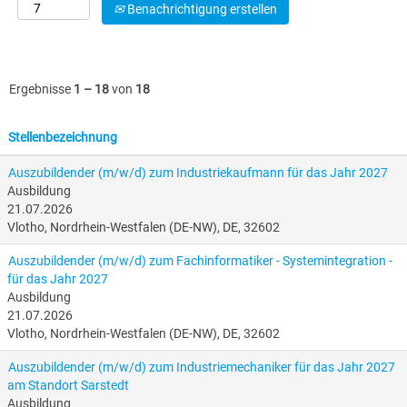
Auszeichnung
Benachrichtigung erstellen
für
herausragende
Ausbildungsleistungen
Ergebnisse
1 – 18
von
18
Wir freuen uns sehr,
dass wir von der
Stellenbezeichnung
IHK erneut für
herausragende
Auszubildender (m/w/d) zum Industriekaufmann für das Jahr 2027
Ausbildungsleistungen
Ausbildung
in der
21.07.2026
Abschlussprüfung
Vlotho, Nordrhein-Westfalen (DE-NW), DE, 32602
Sommer
Auszubildender (m/w/d) zum Fachinformatiker - Systemintegration -
2023
geehrt
für das Jahr 2027
wurden.
Ausbildung
21.07.2026
Ein großes Dank
Vlotho, Nordrhein-Westfalen (DE-NW), DE, 32602
geht hier an die
tollen Ausbilder im
Auszubildender (m/w/d) zum Industriemechaniker für das Jahr 2027
Hause
am Standort Sarstedt
Kannegiesser und
Ausbildung