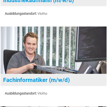
Industriekaufmann (m/w/d)
Die individuelle
Förderung und die
Ausbildungsstandort:
Vlotho
persönliche
Begleitung unserer
Auszubildenden hat
dazu geführt, dass
wir immer wieder
herausragende
Fachkräfte
entwickelt und auch
übernommen
haben.
Fachinformatiker (m/w/d)
Ausbildungsstandort:
Vlotho