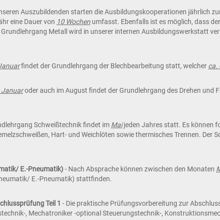
eren Auszubildenden starten die Ausbildungskooperationen jährlich z
ähr eine Dauer von
10 Wochen
umfasst. Ebenfalls ist es möglich, dass d
 Grundlehrgang Metall wird in unserer internen Ausbildungswerkstatt verm
Januar
findet der Grundlehrgang der Blechbearbeitung statt, welcher
ca.
e Januar
oder auch im August findet der Grundlehrgang des Drehen und Fr
ndlehrgang Schweißtechnik findet im
Mai
jeden Jahres statt. Es können f
melzschweißen, Hart- und Weichlöten sowie thermisches Trennen. Der 
matik/ E.-Pneumatik)
- Nach Absprache können zwischen den Monaten
M
eumatik/ E.-Pneumatik) stattfinden.
chlussprüfung Teil 1
- Die praktische Prüfungsvorbereitung zur Abschlus
technik-, Mechatroniker -optional Steuerungstechnik-, Konstruktionsmec