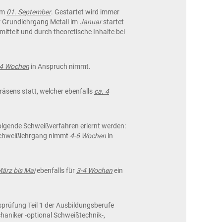
um
01. September
. Gestartet wird immer
er Grundlehrgang Metall im
Januar
startet
ittelt und durch theoretische Inhalte bei
 4 Wochen
in Anspruch nimmt.
äsens statt, welcher ebenfalls
ca. 4
olgende Schweißverfahren erlernt werden:
Schweißlehrgang nimmt
4-6 Wochen
in
ärz bis Mai
ebenfalls für
3-4 Wochen
ein
sprüfung Teil 1 der Ausbildungsberufe
haniker -optional Schweißtechnik-,