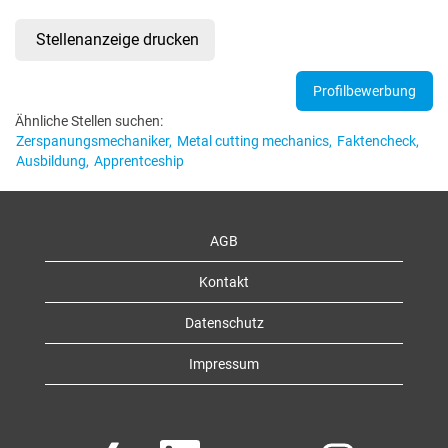
Profilbewerbung
Ähnliche Stellen suchen:
Zerspanungsmechaniker,
Metal cutting mechanics,
Faktencheck,
Ausbildung,
Apprentceship
AGB
Kontakt
Datenschutz
Impressum
W
W
W
W