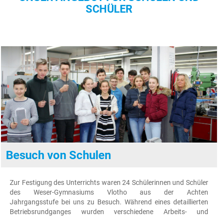
SCHÜLER
Semesterarbeiten
an, die während
bzw. am Ende des
Studiums bearbeitet
werden können. Die
Themen der
Abschluss- und
Semesterarbeiten
werden von uns in
Absprache mit
Ihnen bestimmt.
Hier geht es zu
unseren aktuellen
Ausschreibungen!
Besuch von Schulen
Zur Festigung des Unterrichts waren 24 Schülerinnen und Schüler
des Weser-Gymnasiums Vlotho aus der Achten
Jahrgangsstufe bei uns zu Besuch. Während eines detaillierten
Betriebsrundganges wurden verschiedene Arbeits- und