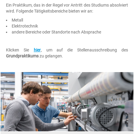
Ein Praktikum, das in der Regel vor Antritt des Studiums absolviert
nächster Nähe
wird. Folgende Tätigkeitsbereiche bieten wir an:
kennenzulernen, in
die Arbeitsfelder
Metall
und
Elektrotechnik
Aufgabenbereiche
andere Bereiche oder Standorte nach Absprache
unserer Fachkräfte
einzutauchen und
neue Erfahrungen
Klicken Sie
hier
, um auf die Stellenausschreibung des
zu sammeln.
Grundpraktikums
zu gelangen.
Erfahrungen, die
Ihnen die
persönliche
Berufsorientierung
erleichtern oder die
Sie zu Ihrer weiteren
beruflichen
Qualifikation
benötigen.
Fragen Sie uns und
erfahren Sie mehr!