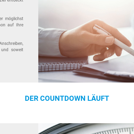
iel entdeckt
er möglichst
hon auf Ihre
Anschreiben,
e und soweit
DER COUNTDOWN LÄUFT